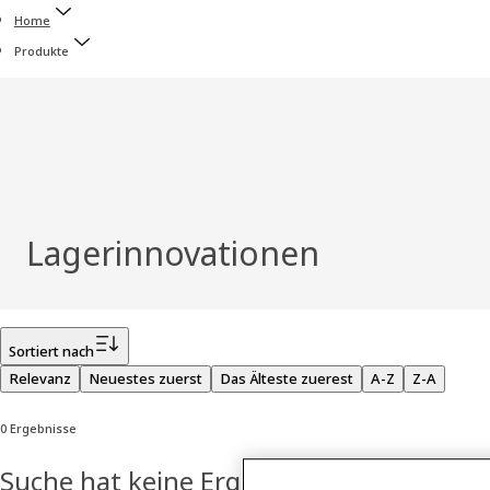
Home
Produkte
Lagerinnovationen
Filter
Sortiert nach
Relevanz
Neuestes zuerst
Das Älteste zuerest
A-Z
Z-A
0 Ergebnisse
Suche hat keine Ergebnisse geliefert