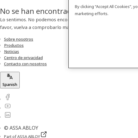
By clicking “Accept All Cookies”, 
No se han encontrado resultados
marketing efforts.
Lo sentimos. No podemos encontrar ningún producto. Por
favor, vuelva a comprobarlo más tarde.
Sobre nosotros
Productos
Noticias
Centro de privacidad
Contacto con nosotros
Spanish
© ASSA ABLOY
Part of ASSA ABLOY