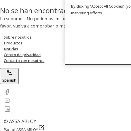
By clicking “Accept All Cookies”, 
No se han encontrado resultados
marketing efforts.
Lo sentimos. No podemos encontrar ningún producto. Por
favor, vuelva a comprobarlo más tarde.
Sobre nosotros
Productos
Noticias
Centro de privacidad
Contacto con nosotros
Spanish
© ASSA ABLOY
Part of ASSA ABLOY