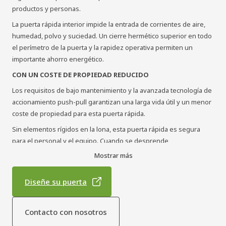
productos y personas.
La puerta rápida interior impide la entrada de corrientes de aire,
humedad, polvo y suciedad. Un cierre hermético superior en todo
el perímetro de la puerta y la rapidez operativa permiten un
importante ahorro energético.
CON UN COSTE DE PROPIEDAD REDUCIDO
Los requisitos de bajo mantenimiento y la avanzada tecnología de
accionamiento push-pull garantizan una larga vida útil y un menor
coste de propiedad para esta puerta rápida.
Sin elementos rígidos en la lona, esta puerta rápida es segura
para el personal y el equipo. Cuando se desprende
accidentalmente, la lona se reinserta en sus guías laterales
Mostrar más
simplemente abriendo y cerrando la puerta enrollable.
Diseñe su puerta
Contacto con nosotros