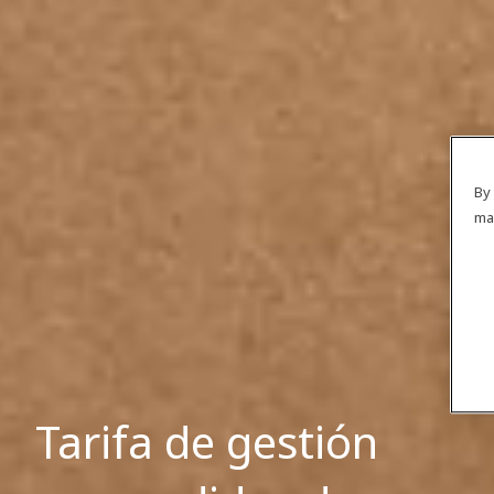
By 
ma
Tarifa de gestión