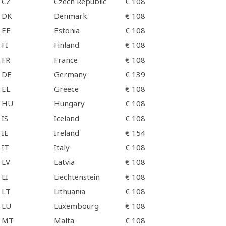
CZ
Czech Republic
€ 108
DK
Denmark
€ 108
EE
Estonia
€ 108
FI
Finland
€ 108
FR
France
€ 108
DE
Germany
€ 139
EL
Greece
€ 108
HU
Hungary
€ 108
IS
Iceland
€ 108
IE
Ireland
€ 154
IT
Italy
€ 108
LV
Latvia
€ 108
LI
Liechtenstein
€ 108
LT
Lithuania
€ 108
LU
Luxembourg
€ 108
MT
Malta
€ 108