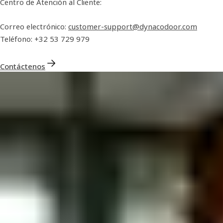
Centro de Atención al Cliente:
Correo electrónico:
customer-support@dynacodoor.com
Teléfono: +32 53 729 979
Contáctenos