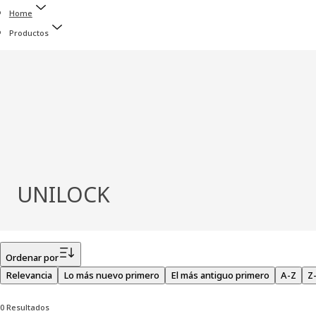
Home
Productos
UNILOCK
Filtro
Ordenar por
Relevancia
Lo más nuevo primero
El más antiguo primero
A-Z
Z
0 Resultados