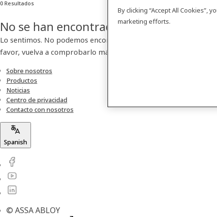
0 Resultados
By clicking “Accept All Cookies”, 
marketing efforts.
No se han encontrado resultados
Lo sentimos. No podemos encontrar ningún producto. Por
favor, vuelva a comprobarlo más tarde.
Sobre nosotros
Productos
Noticias
Centro de privacidad
Contacto con nosotros
Spanish
© ASSA ABLOY