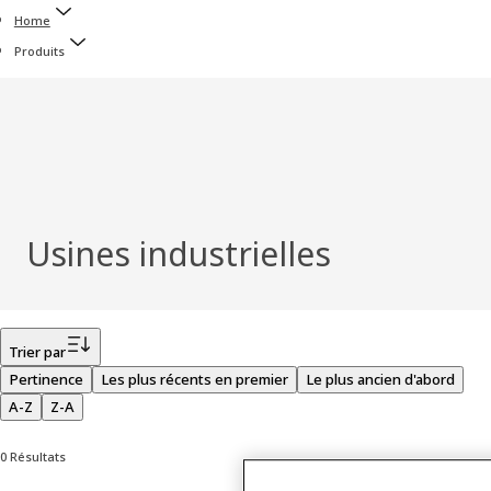
Home
Produits
Usines industrielles
Filtrer
Trier par
Pertinence
Les plus récents en premier
Le plus ancien d'abord
A-Z
Z-A
0 Résultats