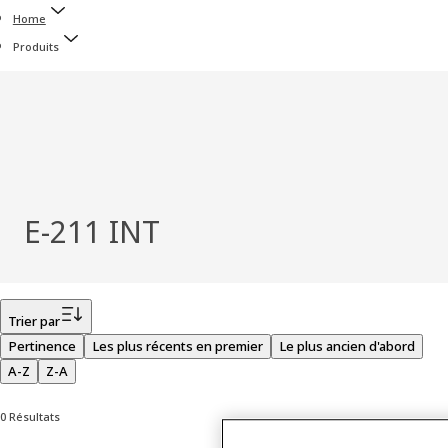
Home
Produits
E-211 INT
Filtrer
Trier par
Pertinence
Les plus récents en premier
Le plus ancien d'abord
A-Z
Z-A
0 Résultats