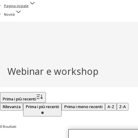
Pagina iniziale
Novità
Webinar e workshop
Filtro
Prima i più recenti
Rilevanza
Prima i più recenti
Prima i meno recenti
A-Z
Z-A
0 Risultati