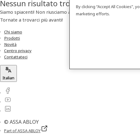
Nessun risultato trovato
By clicking “Accept All Cookies”, 
Siamo spiacenti! Non riusciamo a trovare nessun prodotto.
marketing efforts.
Tornate a trovarci più avanti!
Chi siamo
Prodotti
Novità
Centro privacy
Contattateci
Italian
© ASSA ABLOY
Part of ASSA ABLOY