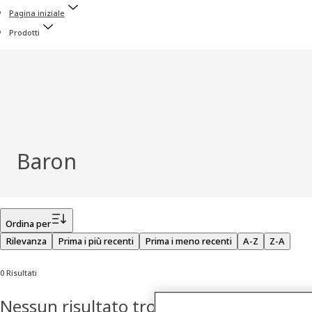
Pagina iniziale
Prodotti
Baron
Filtro
Ordina per
Rilevanza
Prima i più recenti
Prima i meno recenti
A-Z
Z-A
0 Risultati
Nessun risultato trovato