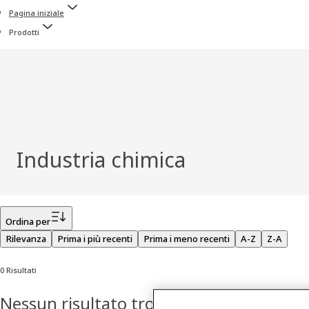
Pagina iniziale
Prodotti
Industria chimica
Filtro
Ordina per
Rilevanza
Prima i più recenti
Prima i meno recenti
A-Z
Z-A
0 Risultati
Nessun risultato trovato