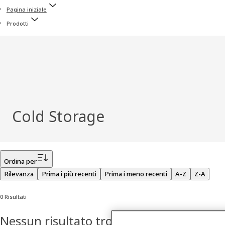
Pagina iniziale
Prodotti
Cold Storage
Filtro
Ordina per
Rilevanza
Prima i più recenti
Prima i meno recenti
A-Z
Z-A
0 Risultati
Nessun risultato trovato