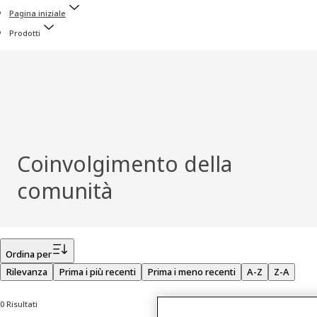
Pagina iniziale
Prodotti
Coinvolgimento della
comunità
Filtro
Ordina per
Rilevanza
Prima i più recenti
Prima i meno recenti
A-Z
Z-A
0 Risultati