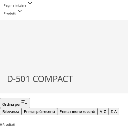
Pagina iniziale
Prodotti
D-501 COMPACT
Filtro
Ordina per
Rilevanza
Prima i più recenti
Prima i meno recenti
A-Z
Z-A
0 Risultati