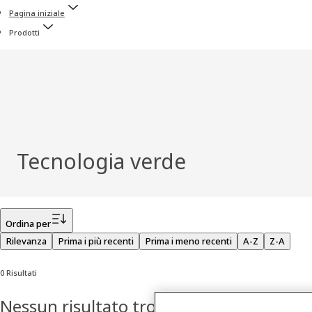
Pagina iniziale
Prodotti
Tecnologia verde
Filtro
Ordina per
Rilevanza
Prima i più recenti
Prima i meno recenti
A-Z
Z-A
0 Risultati
Nessun risultato trovato