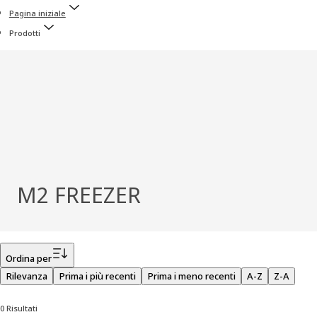
Pagina iniziale
Prodotti
M2 FREEZER
Filtro
Ordina per
Rilevanza
Prima i più recenti
Prima i meno recenti
A-Z
Z-A
0 Risultati