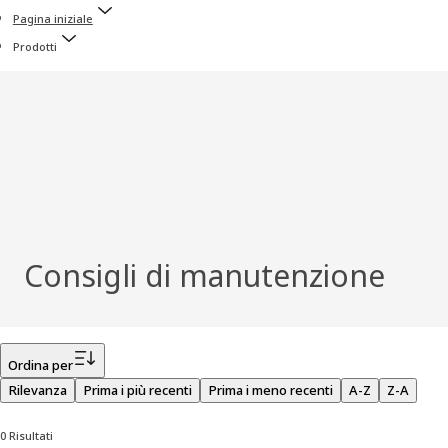
Pagina iniziale
Prodotti
Consigli di manutenzione
Filtro
Ordina per
Rilevanza
Prima i più recenti
Prima i meno recenti
A-Z
Z-A
0 Risultati