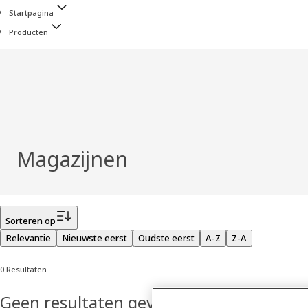
Startpagina
Producten
Magazijnen
Filter
Sorteren op
Relevantie
Nieuwste eerst
Oudste eerst
A-Z
Z-A
0 Resultaten
Geen resultaten gevonden