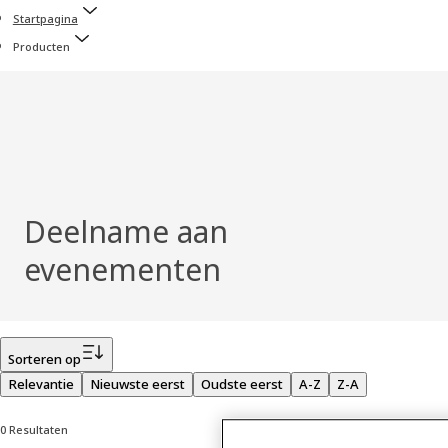
Startpagina
Producten
Deelname aan
evenementen
Filter
Sorteren op
Relevantie
Nieuwste eerst
Oudste eerst
A-Z
Z-A
0 Resultaten