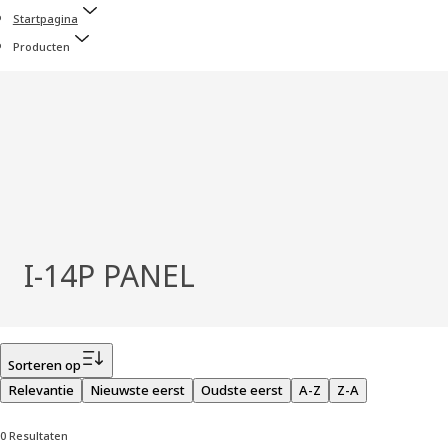
Startpagina
Producten
I-14P PANEL
Filter
Sorteren op
Relevantie
Nieuwste eerst
Oudste eerst
A-Z
Z-A
0 Resultaten