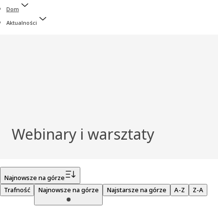
Dom
Aktualności
Webinary i warsztaty
Filtr
Najnowsze na górze
Trafność
Najnowsze na górze
Najstarsze na górze
A-Z
Z-A