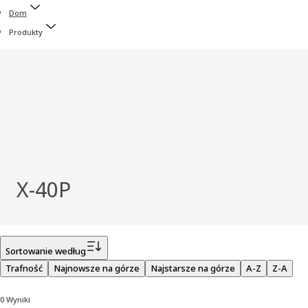
Dom
Produkty
X‑40P
Filtr
Sortowanie według
Trafność
Najnowsze na górze
Najstarsze na górze
A-Z
Z-A
0 Wyniki