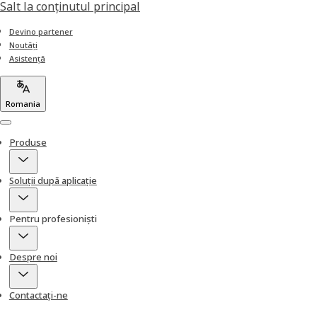
Salt la conţinutul principal
Devino partener
Noutăți
Asistență
Romania
Menu
Produse
Soluții după aplicație
Pentru profesioniști
Despre noi
Contactați-ne