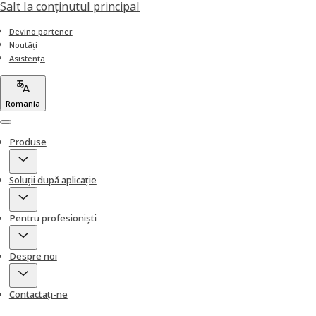
Salt la conţinutul principal
Devino partener
Noutăți
Asistență
Romania
Menu
Produse
Soluții după aplicație
Pentru profesioniști
Despre noi
Contactați-ne