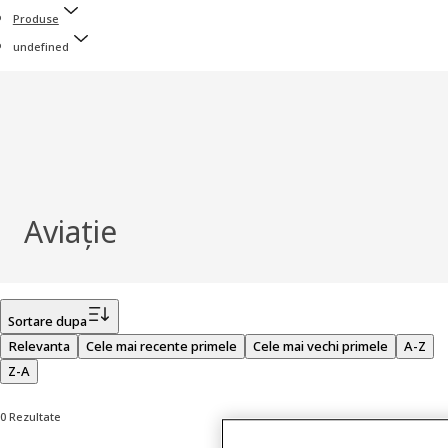
Produse
undefined
Aviație
Filtru
Sortare dupa
Relevanta
Cele mai recente primele
Cele mai vechi primele
A-Z
Z-A
0 Rezultate