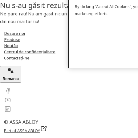
Nu s-au găsit rezultate
By clicking “Accept All Cookies”, 
Ne pare rau! Nu am gasit niciun produs. Va rugam sa verificati
marketing efforts.
din nou mai tarziu!
Despre noi
Produse
Noutăți
Centrul de confidențialitate
Contactați-ne
Romania
© ASSA ABLOY
Part of ASSA ABLOY