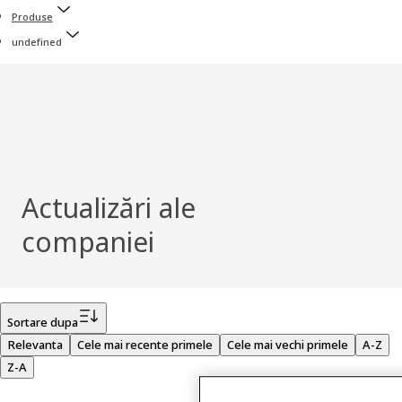
Produse
undefined
Actualizări ale
companiei
Filtru
Sortare dupa
Relevanta
Cele mai recente primele
Cele mai vechi primele
A-Z
Z-A