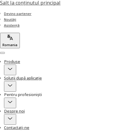
Salt la conţinutul principal
Devino partener
Noutăți
Asistență
Romania
Menu
Produse
Soluții după aplicație
Pentru profesioniști
Despre noi
Contactați-ne