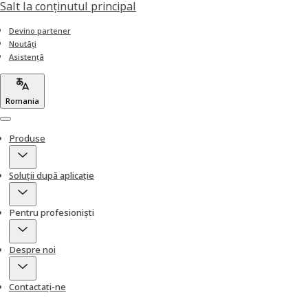
Salt la conţinutul principal
Devino partener
Noutăți
Asistență
Romania
Menu
Produse
Soluții după aplicație
Pentru profesioniști
Despre noi
Contactați-ne