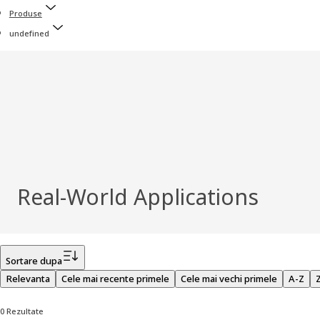
Produse
undefined
Real-World Applications
Filtru
Sortare dupa
Relevanta
Cele mai recente primele
Cele mai vechi primele
A-Z
0 Rezultate