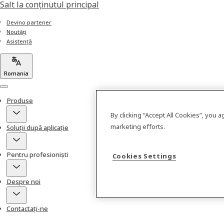
Salt la conţinutul principal
Devino partener
Noutăți
Asistență
Romania
Menu
Produse
By clicking “Accept All Cookies”, you 
marketing efforts.
Soluții după aplicație
Pentru profesioniști
Cookies Settings
Despre noi
Contactați-ne