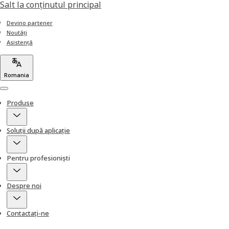
Salt la conţinutul principal
Devino partener
Noutăți
Asistență
Romania
Menu
Produse
Soluții după aplicație
Pentru profesioniști
Despre noi
Contactați-ne