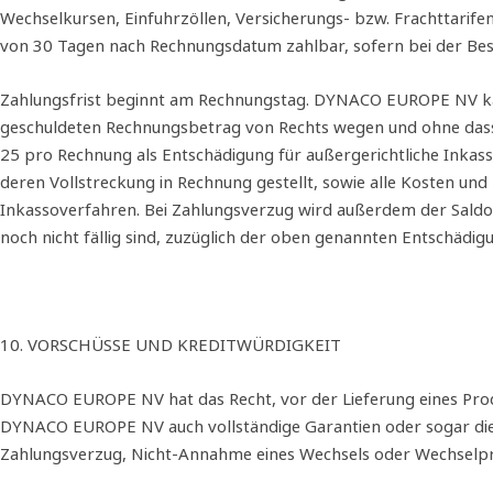
Wechselkursen, Einfuhrzöllen, Versicherungs‐ bzw. Frachttari
von 30 Tagen nach Rechnungsdatum zahlbar, sofern bei der Beste
Zahlungsfrist beginnt am Rechnungstag. DYNACO EUROPE NV kann
geschuldeten Rechnungsbetrag von Rechts wegen und ohne dass e
25 pro Rechnung als Entschädigung für außergerichtliche Ink
deren Vollstreckung in Rechnung gestellt, sowie alle Kosten und
Inkassoverfahren. Bei Zahlungsverzug wird außerdem der Saldo 
noch nicht fällig sind, zuzüglich der oben genannten Entschädig
10. VORSCHÜSSE UND KREDITWÜRDIGKEIT
DYNACO EUROPE NV hat das Recht, vor der Lieferung eines Prod
DYNACO EUROPE NV auch vollständige Garantien oder sogar die v
Zahlungsverzug, Nicht‐Annahme eines Wechsels oder Wechselpro