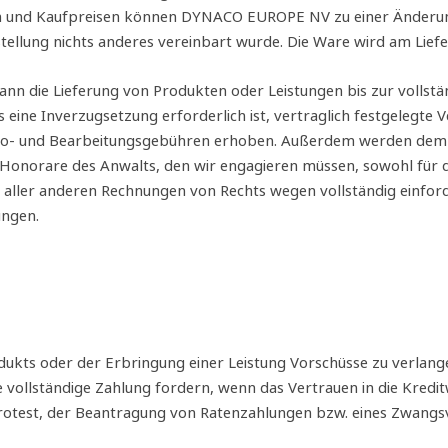
fen und Kaufpreisen können DYNACO EUROPE NV zu einer Änderun
llung nichts anderes vereinbart wurde. Die Ware wird am Liefer
 die Lieferung von Produkten oder Leistungen bis zur vollstä
ine Inverzugsetzung erforderlich ist, vertraglich festgelegte
asso‐ und Bearbeitungsgebühren erhoben. Außerdem werden dem 
 Honorare des Anwalts, den wir engagieren müssen, sowohl für die
aller anderen Rechnungen von Rechts wegen vollständig einforde
ungen.
ukts oder der Erbringung einer Leistung Vorschüsse zu verlang
ollständige Zahlung fordern, wenn das Vertrauen in die Kreditw
test, der Beantragung von Ratenzahlungen bzw. eines Zwangsve