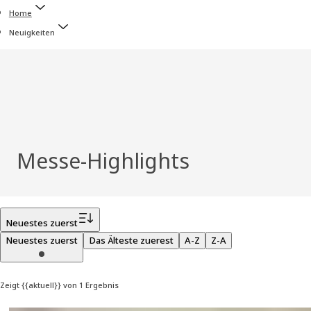
Home
Neuigkeiten
Messe-Highlights
Filter
Neuestes zuerst
Neuestes zuerst
Das Älteste zuerest
A-Z
Z-A
Zeigt {{aktuell}} von 1 Ergebnis