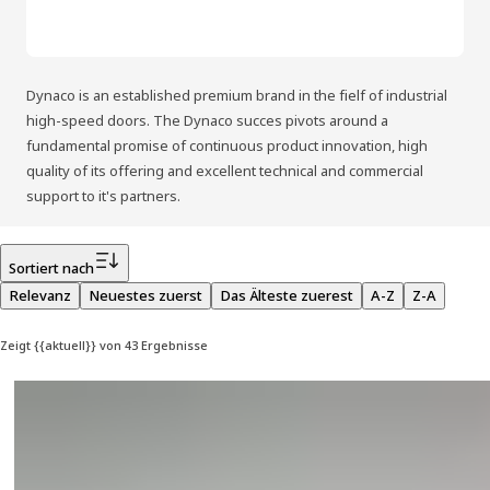
Dynaco is an established premium brand in the fielf of industrial
high-speed doors. The Dynaco succes pivots around a
fundamental promise of continuous product innovation, high
quality of its offering and excellent technical and commercial
support to it's partners.
Filter
Sortiert nach
Relevanz
Neuestes zuerst
Das Älteste zuerest
A-Z
Z-A
Zeigt {{aktuell}} von 43 Ergebnisse