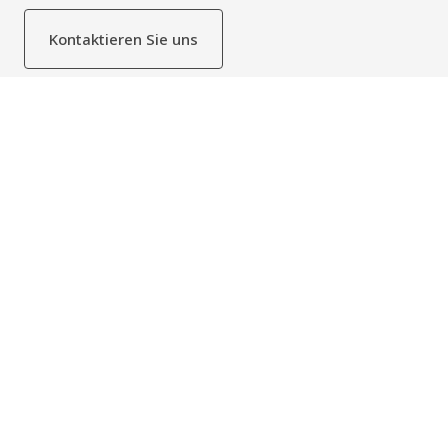
und Fahrzeuge. Der flexible Behang ohne starre Elemente
vermeidet Verletzungen und Schäden
Kontaktieren Sie uns