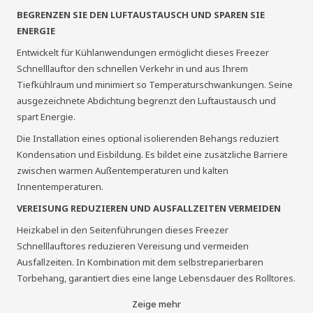
BEGRENZEN SIE DEN LUFTAUSTAUSCH UND SPAREN SIE
ENERGIE
Entwickelt für Kühlanwendungen ermöglicht dieses Freezer
Schnelllauftor den schnellen Verkehr in und aus Ihrem
Tiefkühlraum und minimiert so Temperaturschwankungen. Seine
ausgezeichnete Abdichtung begrenzt den Luftaustausch und
spart Energie.
Die Installation eines optional isolierenden Behangs reduziert
Kondensation und Eisbildung. Es bildet eine zusätzliche Barriere
zwischen warmen Außentemperaturen und kalten
Innentemperaturen.
VEREISUNG REDUZIEREN UND AUSFALLZEITEN VERMEIDEN
Heizkabel in den Seitenführungen dieses Freezer
Schnelllauftores reduzieren Vereisung und vermeiden
Ausfallzeiten. In Kombination mit dem selbstreparierbaren
Torbehang, garantiert dies eine lange Lebensdauer des Rolltores.
Ein DYNACO M2 Freezer Rolltor ist sicher für Menschen, Produkte
Zeige mehr