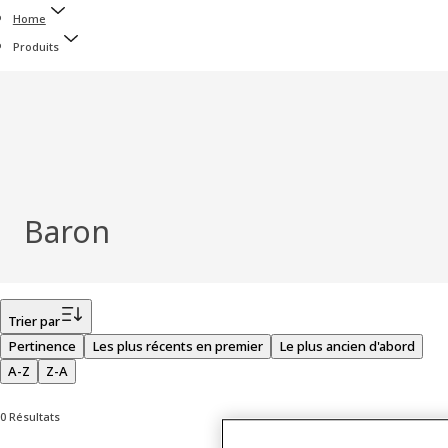
Home
Produits
Baron
Filtrer
Trier par
Pertinence
Les plus récents en premier
Le plus ancien d'abord
A-Z
Z-A
0 Résultats