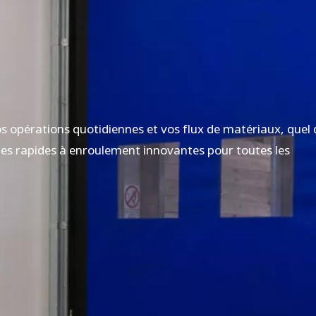
s opérations quotidiennes et vos flux de matériaux, quel
rtes rapides à enroulement innovantes pour toutes les