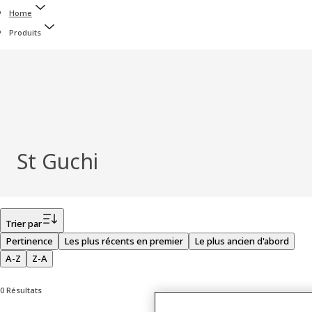
Home
Produits
St Guchi
Filtrer
Trier par
Pertinence
Les plus récents en premier
Le plus ancien d'abord
A-Z
Z-A
0 Résultats