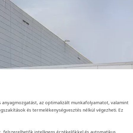
s anyagmozgatást, az optimalizált munkafolyamatot, valamint
egszakítások és termelékenységvesztés nélkül végezheti. Ez
, felszerelhetők intelligens érzékelőkkel és automatikus