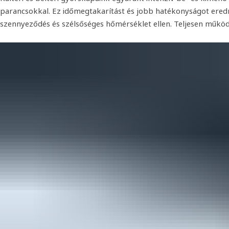
parancsokkal. Ez időmegtakarítást és jobb hatékonyságot eredm
szennyeződés és szélsőséges hőmérséklet ellen. Teljesen műk