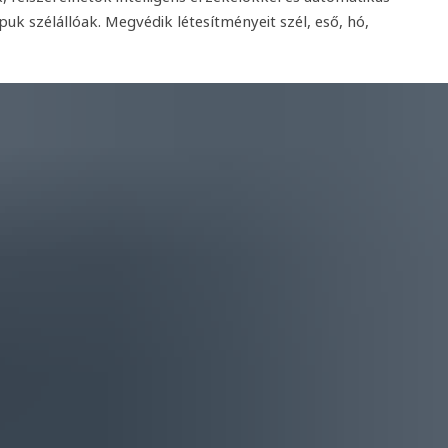
k szélállóak. Megvédik létesítményeit szél, eső, hó,