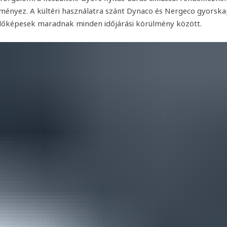
ényez. A kültéri használatra szánt Dynaco és Nergeco gyorskapu
ödőképesek maradnak minden időjárási körülmény között.