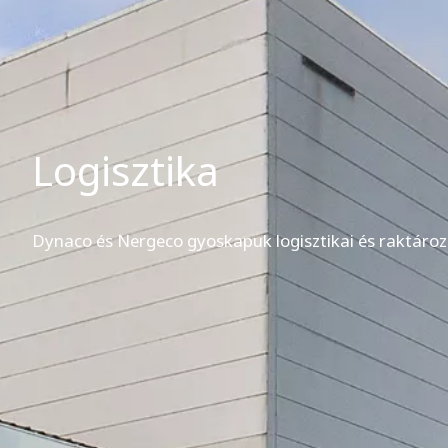
Logisztika
Dynaco és Nergeco gyoskapuk logisztikai és raktároz