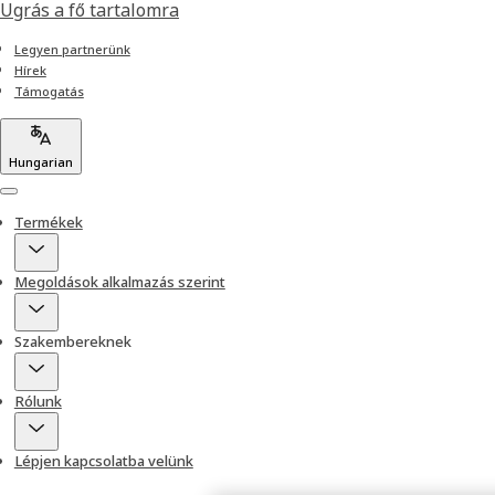
Ugrás a fő tartalomra
Legyen partnerünk
Hírek
Támogatás
Hungarian
Menu
Termékek
Megoldások alkalmazás szerint
Szakembereknek
Rólunk
Lépjen kapcsolatba velünk