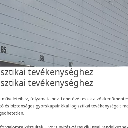
sztikai tevékenységhez
sztikai tevékenységhez
i műveleteihez, folyamataihoz. Lehetővé teszik a zökkenőmente
tó és biztonságos gyorskapuinkkal logisztikai tevékenységeit m
ngedhetetlen.
 forgalomra készültek. Gyors nyitás-zárás ciklussal rendelkeznek