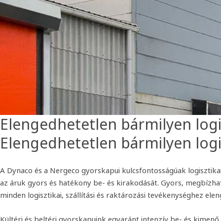
Elengedhetetlen bármilyen logi
Elengedhetetlen bármilyen logi
A Dynaco és a Nergeco gyorskapui kulcsfontosságúak logisztika
az áruk gyors és hatékony be- és kirakodását. Gyors, megbízha
minden logisztikai, szállítási és raktározási tevékenységhez ele
Kültéri és beltéri gyorskapuink egyaránt intenzív be- és kimenő