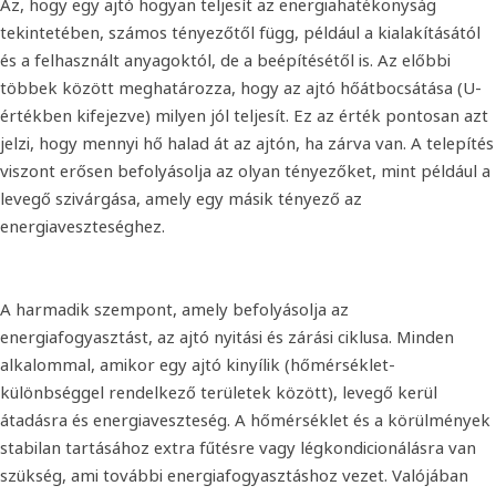
Az, hogy egy ajtó hogyan teljesít az energiahatékonyság
tekintetében, számos tényezőtől függ, például a kialakításától
és a felhasznált anyagoktól, de a beépítésétől is. Az előbbi
többek között meghatározza, hogy az ajtó hőátbocsátása (U-
értékben kifejezve) milyen jól teljesít. Ez az érték pontosan azt
jelzi, hogy mennyi hő halad át az ajtón, ha zárva van. A telepítés
viszont erősen befolyásolja az olyan tényezőket, mint például a
levegő szivárgása, amely egy másik tényező az
energiaveszteséghez.
A harmadik szempont, amely befolyásolja az
energiafogyasztást, az ajtó nyitási és zárási ciklusa. Minden
alkalommal, amikor egy ajtó kinyílik (hőmérséklet-
különbséggel rendelkező területek között), levegő kerül
átadásra és energiaveszteség. A hőmérséklet és a körülmények
stabilan tartásához extra fűtésre vagy légkondicionálásra van
szükség, ami további energiafogyasztáshoz vezet. Valójában