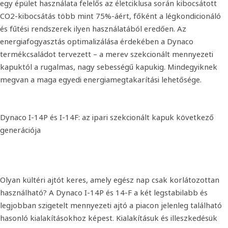
egy épület használata felelős az életciklusa során kibocsátott
CO2-kibocsátás több mint 75%-áért, főként a légkondicionáló
és fűtési rendszerek ilyen használatából eredően. Az
energiafogyasztás optimalizálása érdekében a Dynaco
termékcsaládot tervezett – a merev szekcionált mennyezeti
kapuktól a rugalmas, nagy sebességű kapukig. Mindegyiknek
megvan a maga egyedi energiamegtakarítási lehetősége.
Dynaco I-14P és I-14F: az ipari szekcionált kapuk következő
generációja
Olyan kültéri ajtót keres, amely egész nap csak korlátozottan
használható? A Dynaco I-14P és 14-F a két legstabilabb és
legjobban szigetelt mennyezeti ajtó a piacon jelenleg található
hasonló kialakításokhoz képest. Kialakításuk és illeszkedésük