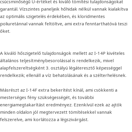
csúcsminőségű U-értéket és kiváló tömítési tulajdonságokat
garantál. Vízszintes paneljeik hőhidak nélkül vannak kialakítva
az optimális szigetelés érdekében, és kloridmentes
poliuretánnal vannak feltöltve, ami extra fenntarthatóvá teszi
őket.
A kiváló hőszigetelő tulajdonságok mellett az I-14P kivételes
általános teljesítménybesorolással is rendelkezik, mivel
alapfelszereltségként 3. osztályú légáteresztő képességgel
rendelkezik; ellenáll a víz behatolásának és a szélterhelésnek.
Másrészt az I-14F extra bekerítést kínál, ami csökkenti a
mesterséges fény szükségességét, és további
energiamegtakarítást eredményez. Ezenkívül ezek az ajtók
minden oldalon jól megtervezett tömítésekkel vannak
felszerelve, ami korlátozza a légszivárgást.