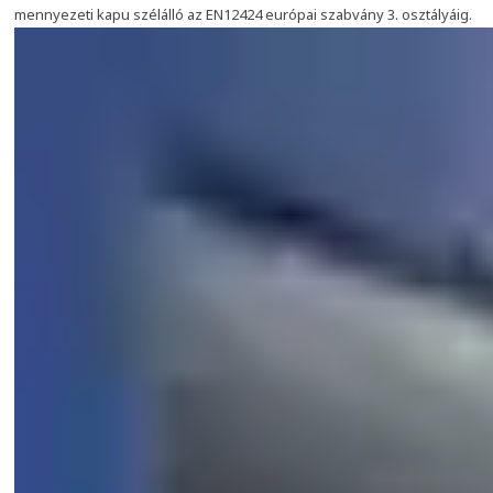
mennyezeti kapu szélálló az EN12424 európai szabvány 3. osztályáig.