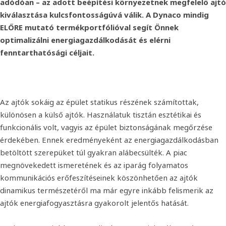
adódóan – az adott beépítési környezetnek megfelelő ajtó
kiválasztása kulcsfontosságúvá válik. A Dynaco mindig
ELŐRE mutató termékportfólióval segít Önnek
optimalizálni energiagazdálkodását és elérni
fenntarthatósági céljait.
Az ajtók sokáig az épület statikus részének számítottak,
különösen a külső ajtók. Használatuk tisztán esztétikai és
funkcionális volt, vagyis az épület biztonságának megőrzése
érdekében. Ennek eredményeként az energiagazdálkodásban
betöltött szerepüket túl gyakran alábecsülték. A piac
megnövekedett ismeretének és az iparág folyamatos
kommunikációs erőfeszítéseinek köszönhetően az ajtók
dinamikus természetéről ma már egyre inkább felismerik az
ajtók energiafogyasztásra gyakorolt ​​jelentős hatását.