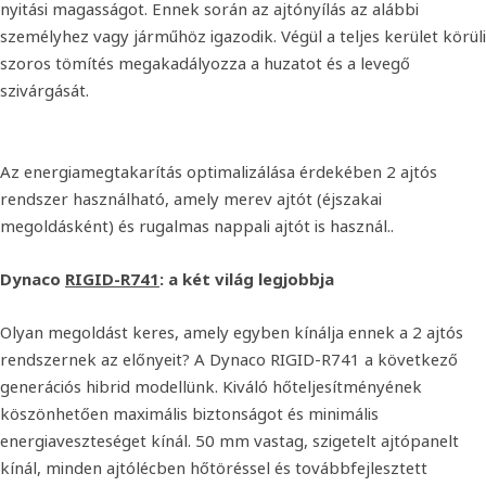
nyitási magasságot. Ennek során az ajtónyílás az alábbi
személyhez vagy járműhöz igazodik. Végül a teljes kerület körüli
szoros tömítés megakadályozza a huzatot és a levegő
szivárgását.
Az energiamegtakarítás optimalizálása érdekében 2 ajtós
rendszer használható, amely merev ajtót (éjszakai
megoldásként) és rugalmas nappali ajtót is használ..
Dynaco
RIGID-R741
: a két világ legjobbja
Olyan megoldást keres, amely egyben kínálja ennek a 2 ajtós
rendszernek az előnyeit? A Dynaco RIGID-R741 a következő
generációs hibrid modellünk. Kiváló hőteljesítményének
köszönhetően maximális biztonságot és minimális
energiaveszteséget kínál. 50 mm vastag, szigetelt ajtópanelt
kínál, minden ajtólécben hőtöréssel és továbbfejlesztett