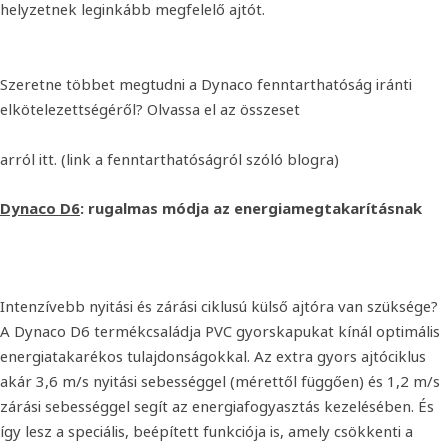
helyzetnek leginkább megfelelő ajtót.
Szeretne többet megtudni a Dynaco fenntarthatóság iránti
elkötelezettségéről? Olvassa el az összeset
arról itt. (link a fenntarthatóságról szóló blogra)
Dynaco D6
: rugalmas módja az energiamegtakarításnak
Intenzívebb nyitási és zárási ciklusú külső ajtóra van szüksége?
A Dynaco D6 termékcsaládja PVC gyorskapukat kínál optimális
energiatakarékos tulajdonságokkal. Az extra gyors ajtóciklus
akár 3,6 m/s nyitási sebességgel (mérettől függően) és 1,2 m/s
zárási sebességgel segít az energiafogyasztás kezelésében. És
így lesz a speciális, beépített funkciója is, amely csökkenti a