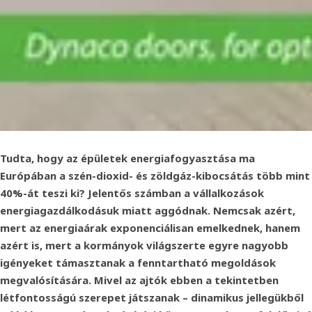
Tudta, hogy az épületek energiafogyasztása ma
Európában a szén-dioxid- és zöldgáz-kibocsátás több mint
40%-át teszi ki? Jelentős számban a vállalkozások
energiagazdálkodásuk miatt aggódnak. Nemcsak azért,
mert az energiaárak exponenciálisan emelkednek, hanem
azért is, mert a kormányok világszerte egyre nagyobb
igényeket támasztanak a fenntartható megoldások
megvalósítására. Mivel az ajtók ebben a tekintetben
létfontosságú szerepet játszanak – dinamikus jellegükből