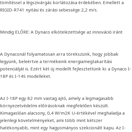
tömítéssel a légszivárgás korlátozása érdekében. Emellett a
RIGID-R741 nyitási és zárási sebessége 2,2 m/s.
Mindig ELŐRE: A Dynaco elkötelezettsége az innováció iránt
A Dynaconál folyamatosan arra törekszünk, hogy jobbak
legyünk, beleértve a termékeink energiamegtakarítási
potenciálját is. Ezért két új modellt fejlesztettünk ki: a Dynaco I-
18P és I-14S modelleket.
Az I-18P egy 82 mm vastag ajtó, amely a legmagasabb
környezetvédelmi előírásoknak megfelelően készült.
Kimagaslóan alacsony, 0,4 W/m2K U-értékével meghaladja a
jelenlegi követelményeket, ami több mint kétszer
hatékonyabb, mint egy hagyományos szekcionált kapu. Az I-