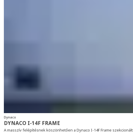
Dynaco
DYNACO I-14F FRAME
A masszív felépítésnek köszönhetően a Dynaco I-14F Frame szekcionált