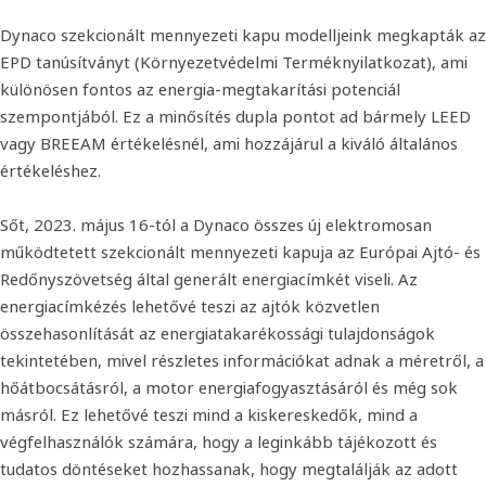
Dynaco szekcionált mennyezeti kapu modelljeink megkapták az
EPD tanúsítványt (Környezetvédelmi Terméknyilatkozat), ami
különösen fontos az energia-megtakarítási potenciál
szempontjából. Ez a minősítés dupla pontot ad bármely LEED
vagy BREEAM értékelésnél, ami hozzájárul a kiváló általános
értékeléshez.
Sőt, 2023. május 16-tól a Dynaco összes új elektromosan
működtetett szekcionált mennyezeti kapuja az Európai Ajtó- és
Redőnyszövetség által generált energiacímkét viseli. Az
energiacímkézés lehetővé teszi az ajtók közvetlen
összehasonlítását az energiatakarékossági tulajdonságok
tekintetében, mivel részletes információkat adnak a méretről, a
hőátbocsátásról, a motor energiafogyasztásáról és még sok
másról. Ez lehetővé teszi mind a kiskereskedők, mind a
végfelhasználók számára, hogy a leginkább tájékozott és
tudatos döntéseket hozhassanak, hogy megtalálják az adott