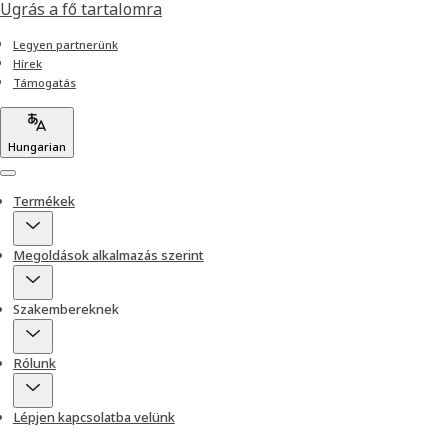
Ugrás a fő tartalomra
Legyen partnerünk
Hírek
Támogatás
Hungarian
Menu
Termékek
Megoldások alkalmazás szerint
Szakembereknek
Rólunk
Lépjen kapcsolatba velünk