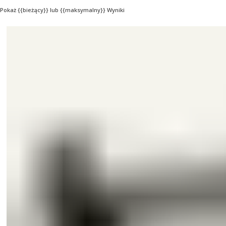
Pokaż {{bieżący}} lub {{maksymalny}} Wyniki