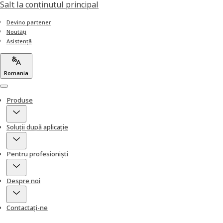
Salt la conţinutul principal
Devino partener
Noutăți
Asistență
Romania
Menu
Produse
Soluții după aplicație
Pentru profesioniști
Despre noi
Contactați-ne