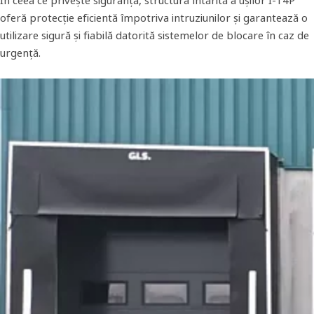
În ceea ce privește siguranța, structura întărită a ușilor I-14P
oferă protecție eficientă împotriva intruziunilor și garantează o
utilizare sigură și fiabilă datorită sistemelor de blocare în caz de
urgență.