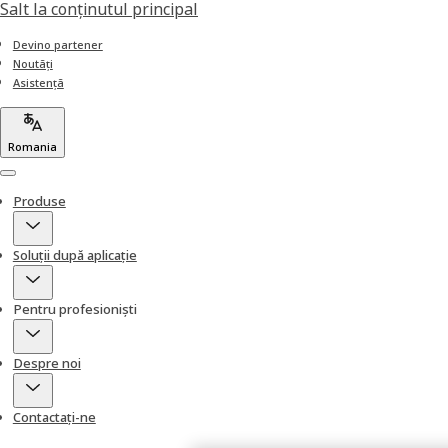
Salt la conţinutul principal
Devino partener
Noutăți
Asistență
Romania
Menu
Produse
Soluții după aplicație
Pentru profesioniști
Despre noi
Contactați-ne