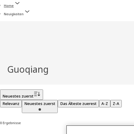
Home
Neuigkeiten
Guoqiang
Filter
Neuestes zuerst
Relevanz
Neuestes zuerst
Das Älteste zuerest
A-Z
Z-A
0 Ergebnisse