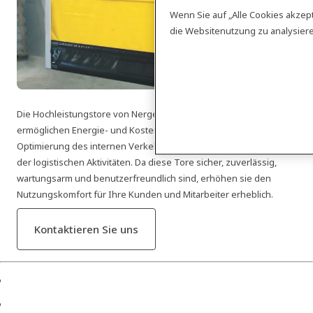
Wenn Sie auf „Alle Cookies akzep
die Websitenutzung zu analysie
Die Hochleistungstore von Nergeco für den Innenbereich
ermöglichen Energie- und Kosteneinsparungen sowie eine
Optimierung des internen Verkehrsflusses, der Produktion und
der logistischen Aktivitäten. Da diese Tore sicher, zuverlässig,
wartungsarm und benutzerfreundlich sind, erhöhen sie den
Nutzungskomfort für Ihre Kunden und Mitarbeiter erheblich.
Kontaktieren Sie uns
Produkte