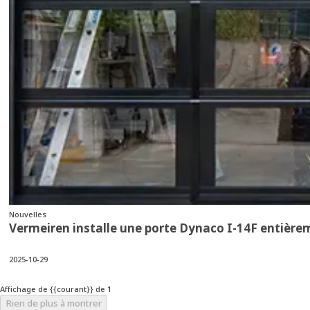
Nouvelles
Vermeiren installe une porte Dynaco I-14F entièrem
2025-10-29
Affichage de {{courant}} de 1
Rien de plus à montrer