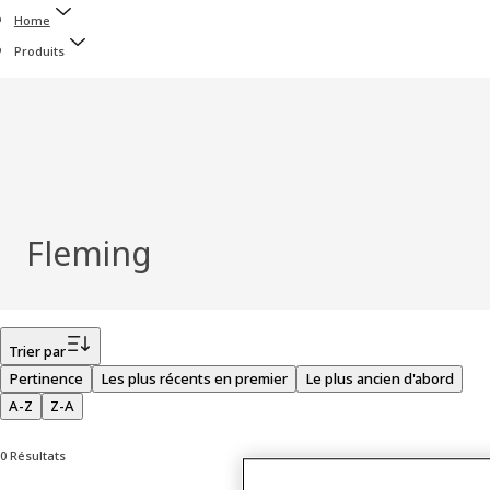
Home
Produits
Fleming
Filtrer
Trier par
Pertinence
Les plus récents en premier
Le plus ancien d'abord
A-Z
Z-A
0 Résultats