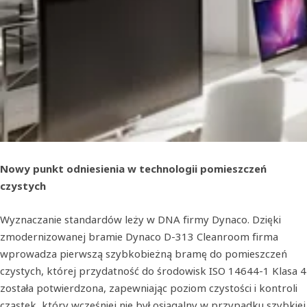
Nowy punkt odniesienia w technologii pomieszczeń
czystych
Wyznaczanie standardów leży w DNA firmy Dynaco. Dzięki
zmodernizowanej bramie Dynaco D-313 Cleanroom firma
wprowadza pierwszą szybkobieżną bramę do pomieszczeń
czystych, której przydatność do środowisk ISO 14644‑1 Klasa 4
została potwierdzona, zapewniając poziom czystości i kontroli
cząstek, który wcześniej nie był osiągalny w przypadku szybkiej