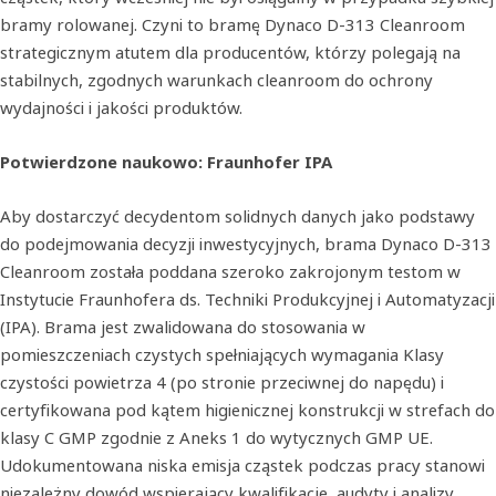
bramy rolowanej. Czyni to bramę Dynaco D-313 Cleanroom
strategicznym atutem dla producentów, którzy polegają na
stabilnych, zgodnych warunkach cleanroom do ochrony
wydajności i jakości produktów.
Potwierdzone naukowo: Fraunhofer IPA
Aby dostarczyć decydentom solidnych danych jako podstawy
do podejmowania decyzji inwestycyjnych, brama Dynaco D‑313
Cleanroom została poddana szeroko zakrojonym testom w
Instytucie Fraunhofera ds. Techniki Produkcyjnej i Automatyzacji
(IPA). Brama jest zwalidowana do stosowania w
pomieszczeniach czystych spełniających wymagania Klasy
czystości powietrza 4 (po stronie przeciwnej do napędu) i
certyfikowana pod kątem higienicznej konstrukcji w strefach do
klasy C GMP zgodnie z Aneks 1 do wytycznych GMP UE.
Udokumentowana niska emisja cząstek podczas pracy stanowi
niezależny dowód wspierający kwalifikacje, audyty i analizy