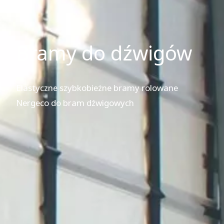
Bramy do dźwigów
Elastyczne szybkobieżne bramy rolowane
Nergeco do bram dźwigowych