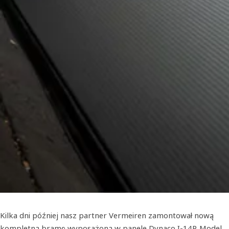
Kilka dni później nasz partner Vermeiren zamontował nową
kompletną bramę wyposażoną w panele Dynaco I-14P. Model