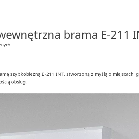
 wewnętrzna brama E-211 I
rznych
ę szybkobieżną E-211 INT, stworzoną z myślą o miejscach, gdz
ścią obsługi.