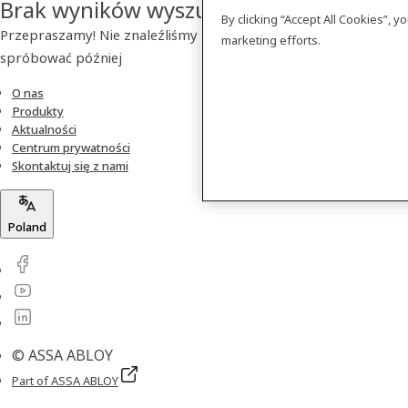
Brak wyników wyszukiwania
By clicking “Accept All Cookies”, 
Przepraszamy! Nie znaleźliśmy szukanego produktu. Prosimy
marketing efforts.
spróbować później
O nas
Produkty
Aktualności
Centrum prywatności
Skontaktuj się z nami
Poland
© ASSA ABLOY
Part of ASSA ABLOY