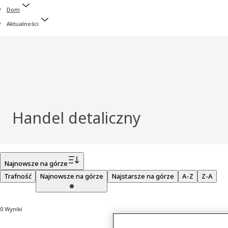
Dom
Aktualności
Handel detaliczny
Filtr
Najnowsze na górze
Trafność
Najnowsze na górze
Najstarsze na górze
A-Z
Z-A
0 Wyniki